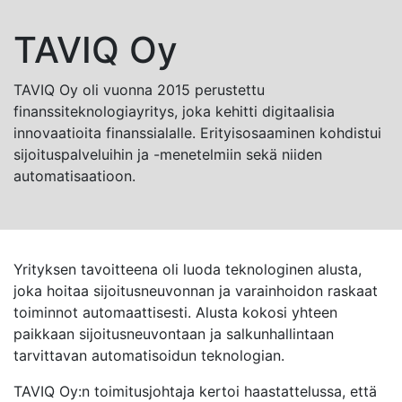
TAVIQ Oy
TAVIQ Oy oli vuonna 2015 perustettu
finanssiteknologiayritys, joka kehitti digitaalisia
innovaatioita finanssialalle. Erityisosaaminen kohdistui
sijoituspalveluihin ja -menetelmiin sekä niiden
automatisaatioon.
Yrityksen tavoitteena oli luoda teknologinen alusta,
joka hoitaa sijoitusneuvonnan ja varainhoidon raskaat
toiminnot automaattisesti. Alusta kokosi yhteen
paikkaan sijoitusneuvontaan ja salkunhallintaan
tarvittavan automatisoidun teknologian.
TAVIQ Oy:n toimitusjohtaja kertoi haastattelussa, että