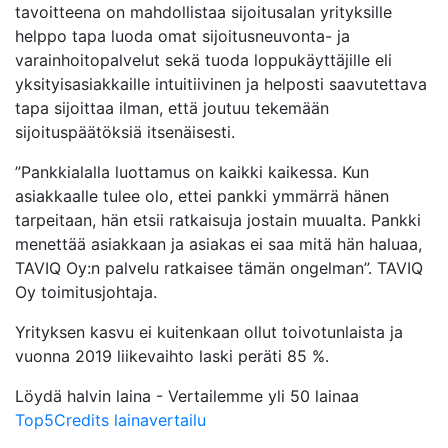
tavoitteena on mahdollistaa sijoitusalan yrityksille
helppo tapa luoda omat sijoitusneuvonta- ja
varainhoitopalvelut sekä tuoda loppukäyttäjille eli
yksityisasiakkaille intuitiivinen ja helposti saavutettava
tapa sijoittaa ilman, että joutuu tekemään
sijoituspäätöksiä itsenäisesti.
”Pankkialalla luottamus on kaikki kaikessa. Kun
asiakkaalle tulee olo, ettei pankki ymmärrä hänen
tarpeitaan, hän etsii ratkaisuja jostain muualta. Pankki
menettää asiakkaan ja asiakas ei saa mitä hän haluaa,
TAVIQ Oy:n palvelu ratkaisee tämän ongelman”. TAVIQ
Oy toimitusjohtaja.
Yrityksen kasvu ei kuitenkaan ollut toivotunlaista ja
vuonna 2019 liikevaihto laski peräti 85 %.
Löydä halvin laina - Vertailemme yli 50 lainaa
Top5Credits lainavertailu